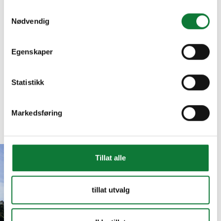
Samtykkevalg
Nødvendig
Egenskaper
Statistikk
Markedsføring
Inspiration
Get inspired
Holmen Aquatics Center
Tillat alle
Holmen Aquatics
tillat utvalg
Center