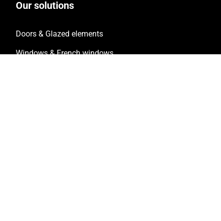
Our solutions
Doors & Glazed elements
Windows & French windows
Facade & Glass Roof
Sliding doors
Folding doors & Windows
Safety
Solar protections
Fire protection
Pro services