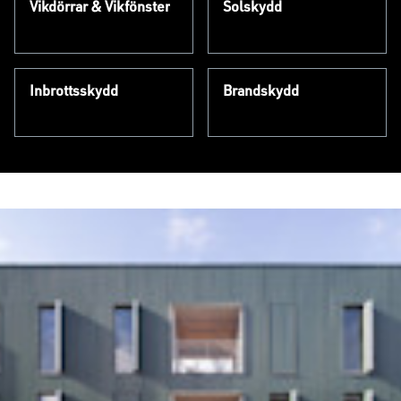
Vikdörrar & Vikfönster
Solskydd
Inbrottsskydd
Brandskydd