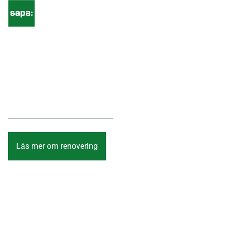
Renovera med
SAPA
Renovera med hållbara aluminumlösningar från SAPA
Läs mer om renovering