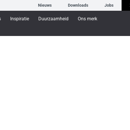
Nieuws
Downloads
Jobs
s
Inspiratie
Duurzaamheid
Ons merk
en CO₂-neutrale toe
steert