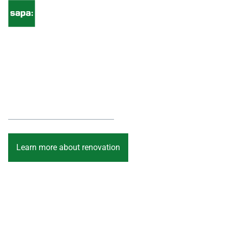
Renovate with
SAPA
Renovate with sustainable aluminium solutions from SAPA
Learn more about renovation