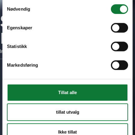
Samtykkevalg
Nødvendig
SAPA - A part of
Egenskaper
Hydro
Statistikk
Imagine what´s next
Markedsføring
Tillat alle
tillat utvalg
Ikke tillat