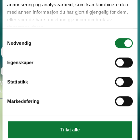
annonsering og analysearbeid, som kan kombinere den
med annen informasjon du har gjort tilgjengelig for dem,
eller som de har samlet inn gjennom din bruk av
tjenestene deres.
Samtykkevalg
Nødvendig
Contractors and
Egenskaper
developers
Statistikk
We help you choose solutions that meet project goals, budget,
and building requirements.
Markedsføring
Tillat alle