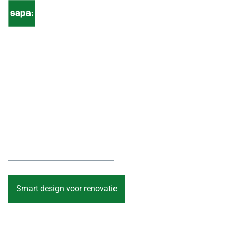
Renoveren voor
een CO₂-neutrale
toekomst
Design dat gebouwen transformeert. Aluminium dat
presteert
Smart design voor renovatie