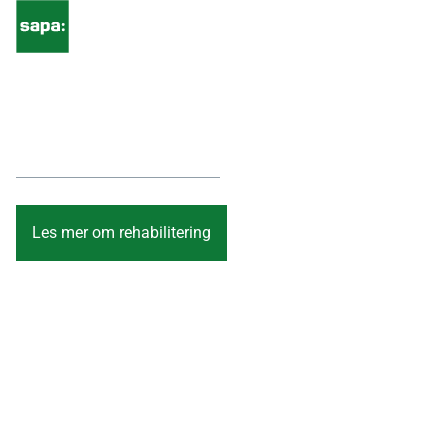
Renover med SAPA
Renover med bærekraftige aluminiumløsninger fra SAPA
Les mer om rehabilitering