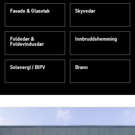
Fasade & Glasstak
Skyvedør
Foldedør &
Innbruddshemming
Foldevindusdør
Solenergi / BIPV
Brann