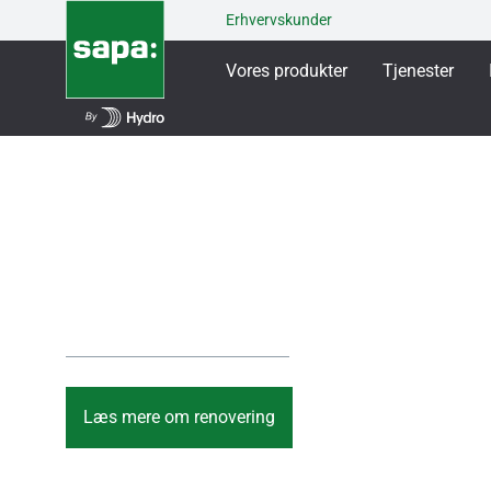
Erhvervskunder
Vores produkter
Tjenester
Renover med SAP
Renover med bæredygtige
aluminiumløsninger fra SAPA
Læs mere om renovering