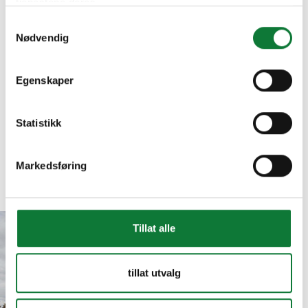
tjenestene deres.
Samtykkevalg
Nødvendig
Egenskaper
Statistikk
Markedsføring
Inspiration
Get inspired
Betongvillan, Smedby
Tillat alle
Betongvillan,
tillat utvalg
Smedby