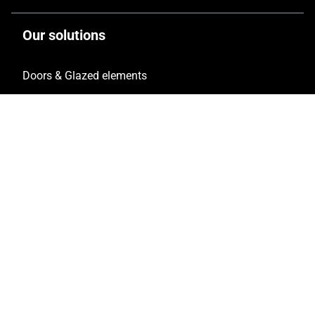
Our solutions
Doors & Glazed elements
Windows & French windows
Facade & Glass Roof
Sliding doors
Folding doors & Windows
Safety
Solar protections
Fire protection