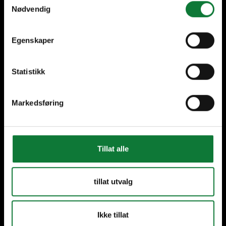
Nødvendig
Service Pro
Egenskaper
Fabricants
Statistikk
Architectes
Consultant en développement durable
Markedsføring
Inspirations
Tillat alle
Rénovation
Durabilité
tillat utvalg
Bureaux et commerces
Ikke tillat
Logements collectifs