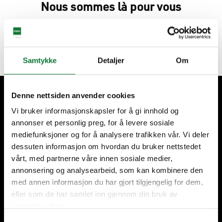
Nous sommes là pour vous
Contactez-nous
Samtykke
Detaljer
Om
Denne nettsiden anvender cookies
Nos clients sont notre priorité.
Vi bruker informasjonskapsler for å gi innhold og
annonser et personlig preg, for å levere sosiale
mediefunksjoner og for å analysere trafikken vår. Vi deler
dessuten informasjon om hvordan du bruker nettstedet
vårt, med partnerne våre innen sosiale medier,
annonsering og analysearbeid, som kan kombinere den
La circularité est dans
Fabriqué en Belgique et
med annen informasjon du har gjort tilgjengelig for dem,
notre ADN.
Luxembourg
eller som de har samlet inn gjennom din bruk av
tjenestene deres.
Samtykkevalg