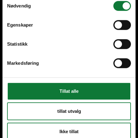
Nødvendig
Savoir-Faire local
Votre partenaire, à
chaque pas.
Egenskaper
Statistikk
Nos solutions
Markedsføring
Portes
Baies Coulissantes
Tillat alle
Fenêtres
Façades
tillat utvalg
Bardage
Ikke tillat
Vérandas