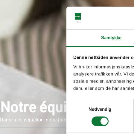
Samtykke
Denne nettsiden anvender c
Vi bruker informasjonskapsler
analysere trafikken vår. Vi 
sosiale medier, annonsering 
dem, eller som de har samlet
Notre équipe
Samtykkevalg
Nødvendig
Dans la construction, notre force c’est de mettre l’humain au cœ