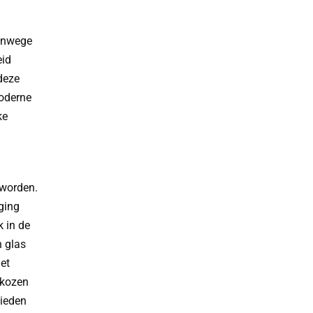
vanwege
eid
 deze
moderne
ke
 worden.
ging
 in de
n glas
et
ekozen
bieden