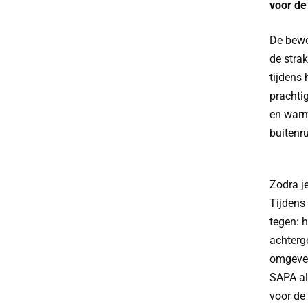
voor de
De bewo
de stra
tijdens 
prachti
en warm
buitenr
Zodra je
Tijdens
tegen: 
achterg
omgeven
SAPA al
voor de