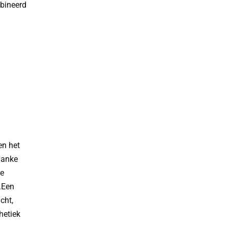
bineerd
en het
lanke
ge
s.Een
cht,
hetiek