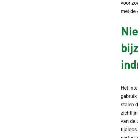
voor zo
met de 
Nie
bij
in
Het inte
gebruik
stalen 
zichtlij
van de 
tijdloos
perfect 