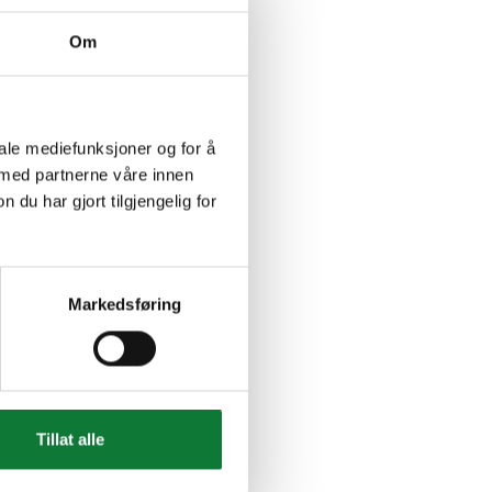
Om
iale mediefunksjoner og for å
 med partnerne våre innen
u har gjort tilgjengelig for
Markedsføring
Tillat alle