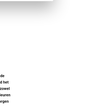
 de
d het
 zowel
 deuren
zorgen