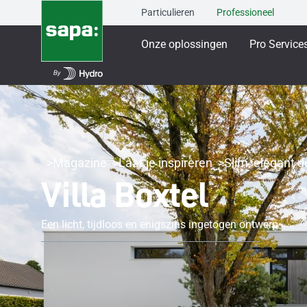
Particulieren
Professioneel
Onze oplossingen
Pro Service
Magazine
Laat je inspireren
Slim, elegant d
Villa Boxtel
Een licht, tijdloos en enigszins ingetogen ontwerp