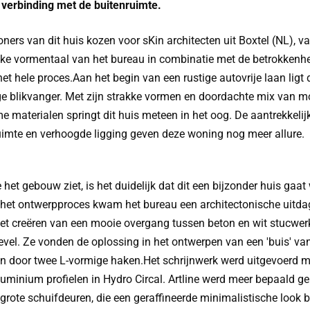
 verbinding met de buitenruimte.
ners van dit huis kozen voor sKin architecten uit Boxtel (NL), 
kke vormentaal van het bureau in combinatie met de betrokkenh
het hele proces.Aan het begin van een rustige autovrije laan ligt
ge blikvanger. Met zijn strakke vormen en doordachte mix van 
e materialen springt dit huis meteen in het oog. De aantrekkelij
uimte en verhoogde ligging geven deze woning nog meer allure.
 het gebouw ziet, is het duidelijk dat dit een bijzonder huis gaat
 het ontwerpproces kwam het bureau een architectonische uitda
het creëren van een mooie overgang tussen beton en wit stucwerk
evel. Ze vonden de oplossing in het ontwerpen van een 'buis' va
 door twee L-vormige haken.Het schrijnwerk werd uitgevoerd m
uminium profielen in Hydro Circal. Artline werd meer bepaald g
 grote schuifdeuren, die een geraffineerde minimalistische look 