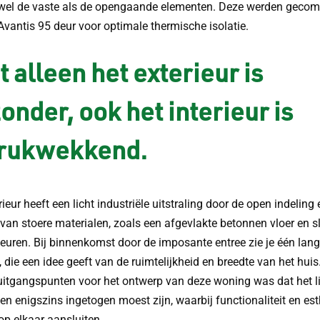
wel de vaste als de opengaande elementen. Deze werden gecom
Avantis 95 deur voor optimale thermische isolatie.
t alleen het exterieur is
zonder, ook het interieur is
drukwekkend.
rieur heeft een licht industriële uitstraling door de open indeling 
 van stoere materialen, zoals een afgevlakte betonnen vloer en s
deuren. Bij binnenkomst door de imposante entree zie je één lan
n, die een idee geeft van de ruimtelijkheid en breedte van het hui
uitgangspunten voor het ontwerp van deze woning was dat het li
 en enigszins ingetogen moest zijn, waarbij functionaliteit en est
op elkaar aansluiten.