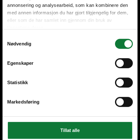
Onze oplossingen
annonsering og analysearbeid, som kan kombinere den
med annen informasjon du har gjort tilgjengelig for dem,
eller som de har samlet inn gjennom din bruk av
Deuren
tjenestene deres.
Schuifsystemen
Samtykkevalg
Nødvendig
Ramen
Gevelbekleding
Egenskaper
Gevels
Verandas
Statistikk
Markedsføring
Pro Services
Constructeurs
Tillat alle
Sustainability consultant