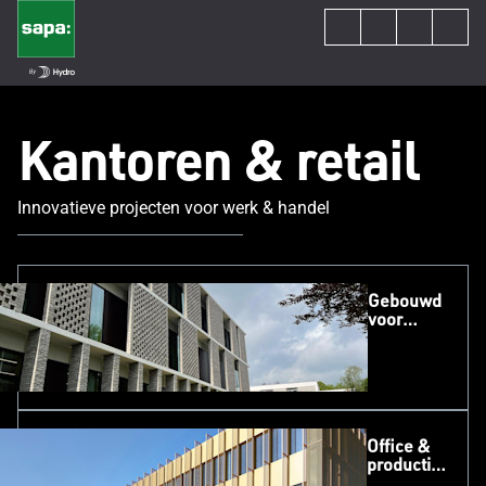
Kantoren & retail
Innovatieve projecten voor werk & handel
Gebouwd
voor
volgende
generaties
Office &
production
site Arlu