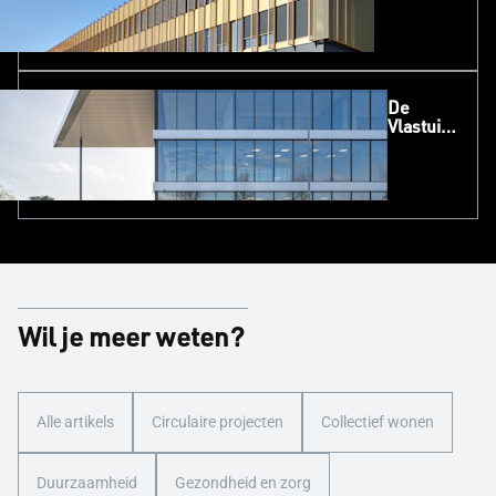
(Renson)
De
Vlastuin,
Kesteren
(NL)
Wil je meer weten?
Alle artikels
Circulaire projecten
Collectief wonen
Duurzaamheid
Gezondheid en zorg