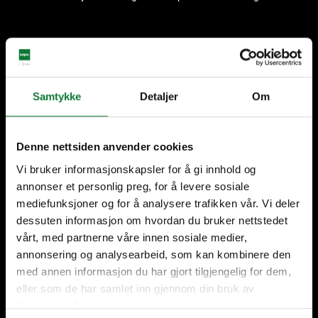
Lokaal vakmanschap
Partners in elke fase van
jouw project
Samtykke
Detaljer
Om
Denne nettsiden anvender cookies
Vi bruker informasjonskapsler for å gi innhold og
Onze oplossingen
annonser et personlig preg, for å levere sosiale
mediefunksjoner og for å analysere trafikken vår. Vi deler
Deuren
dessuten informasjon om hvordan du bruker nettstedet
vårt, med partnerne våre innen sosiale medier,
Schuifsystemen
annonsering og analysearbeid, som kan kombinere den
Ramen
med annen informasjon du har gjort tilgjengelig for dem,
eller som de har samlet inn gjennom din bruk av
Gevelbekleding
tjenestene deres.