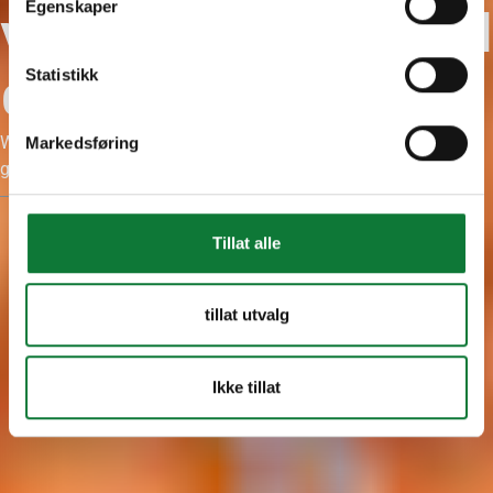
Egenskaper
verantwoordelijkhed
en
Statistikk
We kijken verder dan ons bedrijf en kijken naar het grotere
Markedsføring
geheel.
Tillat alle
tillat utvalg
Ikke tillat