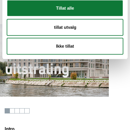
Aluminium
Tillat alle
schrijnwerk geeft
tillat utvalg
Bord’Eau zijn
iconische
Ikke tillat
uitstraling
Innovatieve oplossingen met minimale ecologische impact
Intro