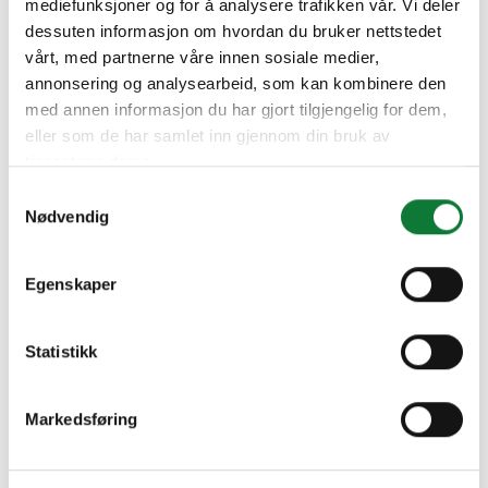
mediefunksjoner og for å analysere trafikken vår. Vi deler
dessuten informasjon om hvordan du bruker nettstedet
vårt, med partnerne våre innen sosiale medier,
annonsering og analysearbeid, som kan kombinere den
med annen informasjon du har gjort tilgjengelig for dem,
eller som de har samlet inn gjennom din bruk av
tjenestene deres.
Samtykkevalg
Nødvendig
Egenskaper
Statistikk
Markedsføring
Magazine
Laat je inspireren
Architectuur in aluminium: Bord’Eau