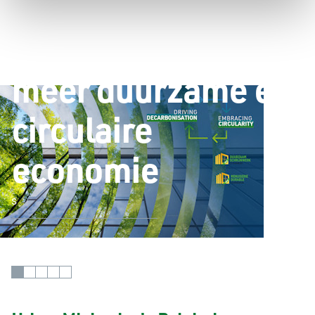
Magazine
Circularity
Urban Mining in de Belgische bouwsector
De sleutel tot een
meer duurzame en
circulaire
economie
s