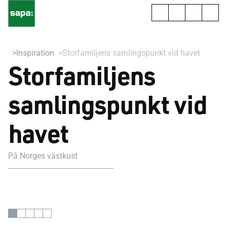
Inspiration
Storfamiljens samlingspunkt vid havet
Storfamiljens
samlingspunkt vid
havet
På Norges västkust