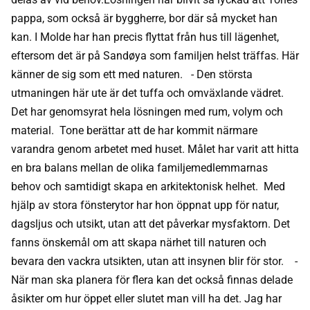
pappa, som också är byggherre, bor där så mycket han
kan. I Molde har han precis flyttat från hus till lägenhet,
eftersom det är på Sandøya som familjen helst träffas. Här
känner de sig som ett med naturen. - Den största
utmaningen här ute är det tuffa och omväxlande vädret.
Det har genomsyrat hela lösningen med rum, volym och
material. Tone berättar att de har kommit närmare
varandra genom arbetet med huset. Målet har varit att hitta
en bra balans mellan de olika familjemedlemmarnas
behov och samtidigt skapa en arkitektonisk helhet. Med
hjälp av stora fönsterytor har hon öppnat upp för natur,
dagsljus och utsikt, utan att det påverkar mysfaktorn. Det
fanns önskemål om att skapa närhet till naturen och
bevara den vackra utsikten, utan att insynen blir för stor. -
När man ska planera för flera kan det också finnas delade
åsikter om hur öppet eller slutet man vill ha det. Jag har