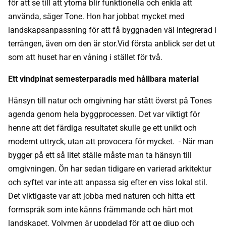
för att se till att ytorna blir funktionella och enkla att
använda, säger Tone. Hon har jobbat mycket med
landskapsanpassning för att få byggnaden väl integrerad i
terrängen, även om den är stor.Vid första anblick ser det ut
som att huset har en våning i stället för två.
Ett vindpinat semesterparadis med hållbara material
Hänsyn till natur och omgivning har stått överst på Tones
agenda genom hela byggprocessen. Det var viktigt för
henne att det färdiga resultatet skulle ge ett unikt och
modernt uttryck, utan att provocera för mycket. - När man
bygger på ett så litet ställe måste man ta hänsyn till
omgivningen. Ön har sedan tidigare en varierad arkitektur
och syftet var inte att anpassa sig efter en viss lokal stil.
Det viktigaste var att jobba med naturen och hitta ett
formspråk som inte känns främmande och hårt mot
landskapet. Volymen är uppdelad för att ge djup och