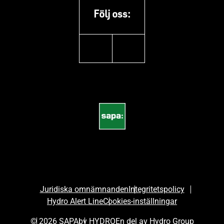
Följ oss:
instagram
youtube
Juridiska omnämnanden
Integritetspolicy
Hydro Alert Line
Cookies-inställningar
© 2026 SAPA
by HYDRO
En del av Hydro Group