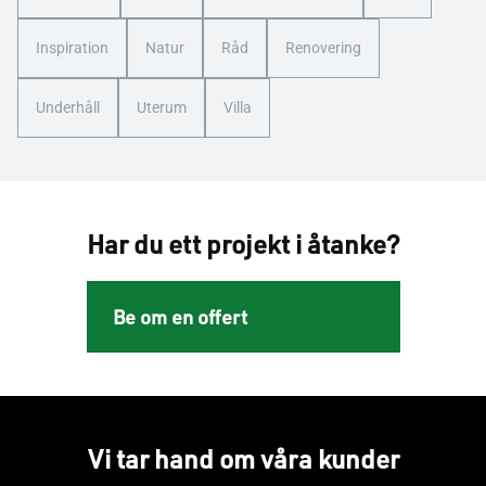
Inspiration
Natur
Råd
Renovering
Underhåll
Uterum
Villa
Har du ett projekt i åtanke?
Be om en offert
Vi tar hand om våra kunder