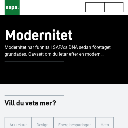
Modernitet
Modernitet har funnits i SAPA:s DNA sedan företaget
grundades. Oavsett om du letar efter en modern,
karaktärsfull eller elegant design, kommer SAPA:s
aluminiumlösningar att ge den perfekta stilen för ditt
projekt.
Vill du veta mer?
Arkitektur
Design
Energibesparingar
Hem