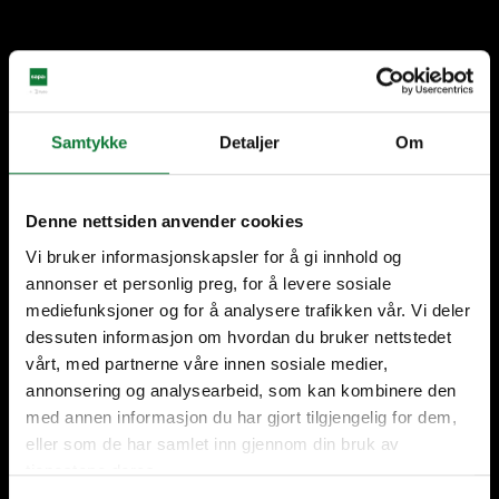
Flera års erfarenhet
Verksamma i hela landet
Samtykke
Detaljer
Om
Denne nettsiden anvender cookies
Fokus på hållbarhet
Support från start till slut
Vi bruker informasjonskapsler for å gi innhold og
annonser et personlig preg, for å levere sosiale
mediefunksjoner og for å analysere trafikken vår. Vi deler
dessuten informasjon om hvordan du bruker nettstedet
vårt, med partnerne våre innen sosiale medier,
Våra lösningar
annonsering og analysearbeid, som kan kombinere den
med annen informasjon du har gjort tilgjengelig for dem,
eller som de har samlet inn gjennom din bruk av
Skjut- och vikdörrar
tjenestene deres.
Dörrar