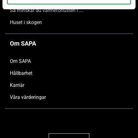
Så minskar du värmeförlusten i hus med stora glasytor
Huset i skogen
Om SAPA
Om SAPA
Hållbarhet
Karriär
Våra värderingar