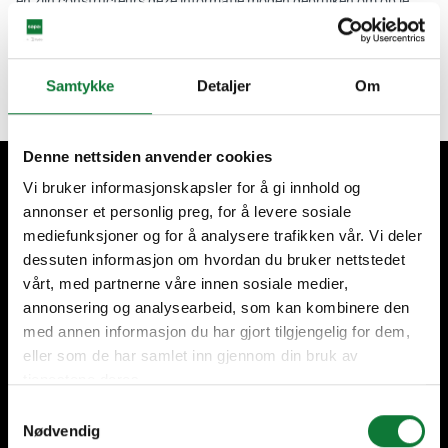
en zijn constructeurs deze informatie mogen gebruiken om op je
verzoek te reageren. Voor meer informatie, zie ons .
Verzend mijn aanvraag
Samtykke
Detaljer
Om
Denne nettsiden anvender cookies
Vi bruker informasjonskapsler for å gi innhold og
Klanten staan bij ons centraal
annonser et personlig preg, for å levere sosiale
mediefunksjoner og for å analysere trafikken vår. Vi deler
dessuten informasjon om hvordan du bruker nettstedet
vårt, med partnerne våre innen sosiale medier,
annonsering og analysearbeid, som kan kombinere den
med annen informasjon du har gjort tilgjengelig for dem,
35 jaar ervaring
Geproduceerd in België
eller som de har samlet inn gjennom din bruk av
tjenestene deres.
Samtykkevalg
Nødvendig