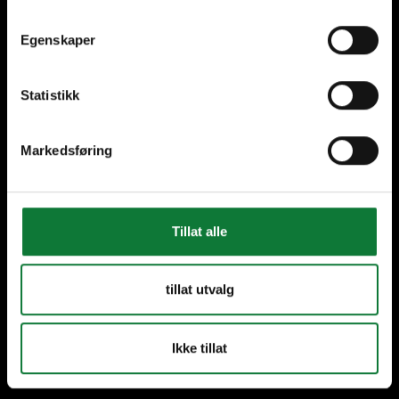
Lokaal vakmanschap
Partners in elke fase van
jouw project
Egenskaper
Statistikk
Onze oplossingen
Markedsføring
Deuren
Schuifsystemen
Tillat alle
Ramen
Gevelbekleding
tillat utvalg
Gevels
Ikke tillat
Verandas