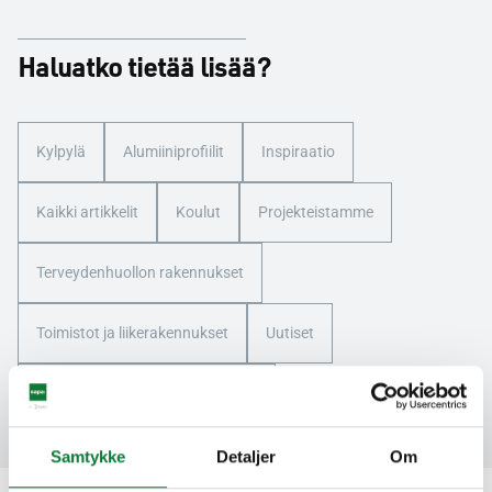
Haluatko tietää lisää?
Kylpylä
Alumiiniprofiilit
Inspiraatio
Kaikki artikkelit
Koulut
Projekteistamme
Terveydenhuollon rakennukset
Toimistot ja liikerakennukset
Uutiset
WATA -palkintojen voittajat 2024
Samtykke
Detaljer
Om