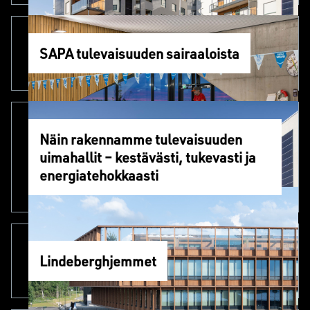
SAPA tulevaisuuden sairaaloista
Näin rakennamme tulevaisuuden
uimahallit – kestävästi, tukevasti ja
energiatehokkaasti
Lindeberghjemmet