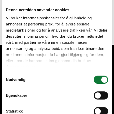
Olemme täällä sinua varten
Denne nettsiden anvender cookies
Vi bruker informasjonskapsler for å gi innhold og
annonser et personlig preg, for å levere sosiale
Ota yhteyttä
mediefunksjoner og for å analysere trafikken vår. Vi deler
dessuten informasjon om hvordan du bruker nettstedet
vårt, med partnerne våre innen sosiale medier,
annonsering og analysearbeid, som kan kombinere den
med annen informasjon du har gjort tilgjengelig for dem,
Pidämme huolta asiakkaistamme
eller som de har samlet inn gjennom din bruk av
tjenestene deres.
Samtykkevalg
Nødvendig
Egenskaper
+60 vuoden kokemus
Kansainvälinen läsnäolo,
paikallinen valmistus
Statistikk