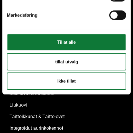
Markedsføring
Korkea laatu
Tukea koko ajan
Tillat alle
Ratkaisumme
tillat utvalg
Ovet & Lasirakenne
Ikke tillat
Ikkunat & Ikkunaovet
Julkisivut & Lasikatto
Liukuovi
Taittoikkunat & Taitto-ovet
Integroidut aurinkokennot