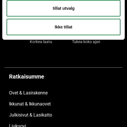
+60 vuoden kokemus
Kansainvälinen läsnäolo,
tillat utvalg
paikallinen valmistus
Ikke tillat
Korkea laatu
Tukea koko ajan
Ratkaisumme
Ovet & Lasirakenne
Ikkunat & Ikkunaovet
Julkisivut & Lasikatto
Liukuovi