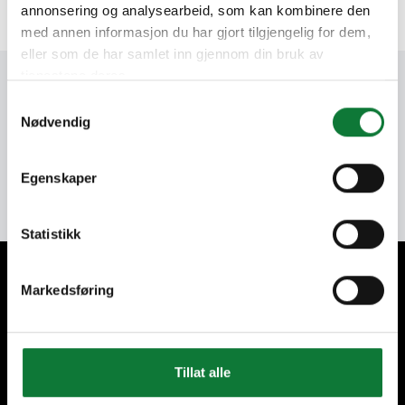
annonsering og analysearbeid, som kan kombinere den
med annen informasjon du har gjort tilgjengelig for dem,
eller som de har samlet inn gjennom din bruk av
tjenestene deres.
Etsi jälleenmyyjä läheltäsi
Samtykkevalg
Nødvendig
Suuralueet
Egenskaper
Statistikk
Pidämme huolta asiakkaistamme
Markedsføring
Tillat alle