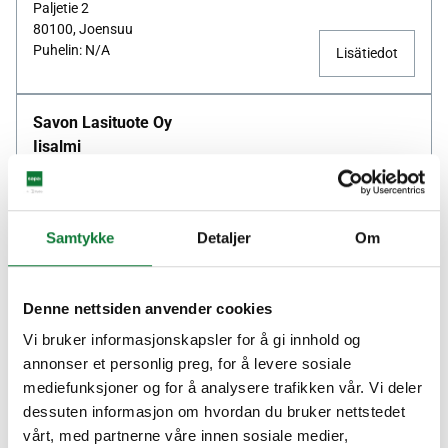
Paljetie 2
80100, Joensuu
Puhelin: N/A
Lisätiedot
Savon Lasituote Oy
Iisalmi
Energiakuja 1
74120, Iisalmi
Puhelin: N/A
Samtykke
Detaljer
Om
Lisätiedot
Tarvasjoen Teräsovi OY
Denne nettsiden anvender cookies
Salo
Vi bruker informasjonskapsler for å gi innhold og
annonser et personlig preg, for å levere sosiale
Junnaronkatu 16
mediefunksjoner og for å analysere trafikken vår. Vi deler
24100, Salo
dessuten informasjon om hvordan du bruker nettstedet
Puhelin: N/A
Lisätiedot
vårt, med partnerne våre innen sosiale medier,