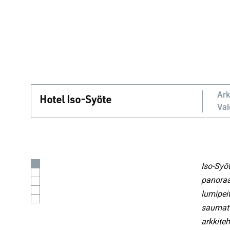
Ark
Hotel Iso-Syöte
Val
Iso-Syöt
panora
lumipeit
saumatt
arkkite