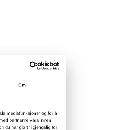
Om
iale mediefunksjoner og for å
 med partnerne våre innen
u har gjort tilgjengelig for