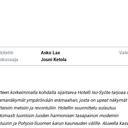
kitehti
Asko Lax
Valm
okuvaaja
Jouni Ketola
teen korkeimmalla kohdalla sijaitseva Hotelli Iso-Syöte tarjoaa 
amanäkymät ympäröivään erämaahan, josta on upeat näkymät
teisiin metsiin ja revontuliin. Hotellin suunnittelu sulautuu
omasti luontoon luoden harmonisen tasapainon modernin
htuurin ja Pohjois-Suomen karun kauneuden välille. Alueella kas