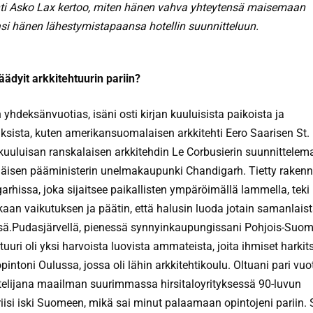
hti Asko Lax kertoo, miten hänen vahva yhteytensä maisemaan
i hänen lähestymistapaansa hotellin suunnitteluun.
äädyit arkkitehtuurin pariin?
 yhdeksänvuotias, isäni osti kirjan kuuluisista paikoista ja
ksista, kuten amerikansuomalaisen arkkitehti Eero Saarisen St.
 kuuluisan ranskalaisen arkkitehdin Le Corbusierin suunnittelema
isen pääministerin unelmakaupunki Chandigarh. Tietty raken
arhissa, joka sijaitsee paikallisten ympäröimällä lammella, tek
aan vaikutuksen ja päätin, että halusin luoda jotain samanlais
ä.Pudasjärvellä, pienessä synnyinkaupungissani Pohjois-Suom
tuuri oli yksi harvoista luovista ammateista, joita ihmiset harkits
opintoni Oulussa, jossa oli lähin arkkitehtikoulu. Oltuani pari vuo
telijana maailman suurimmassa hirsitaloyrityksessä 90-luvun
riisi iski Suomeen, mikä sai minut palaamaan opintojeni pariin. 