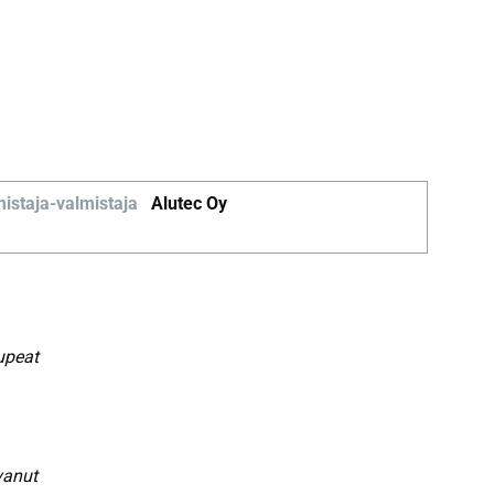
istaja-valmistaja
Alutec Oy
upeat
vanut