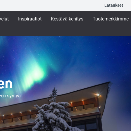
Lataukset
velut
Inspiraatiot
Kestävä kehitys
Tuotemerkkimme
en
teen syntyä