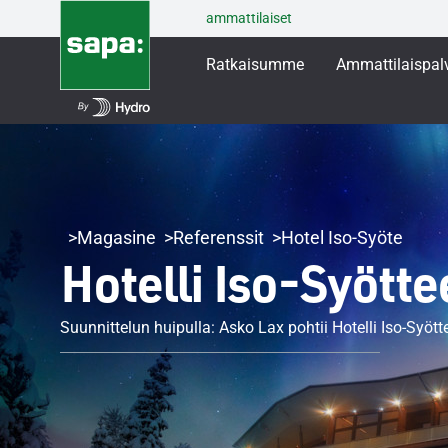
ammattilaiset
Ratkaisumme
Ammattilaispal
Magasine
Referenssit
Hotel Iso-Syöte
Hotelli Iso-Syötte
Suunnittelun huipulla: Asko Lax pohtii Hotelli Iso-Syöt