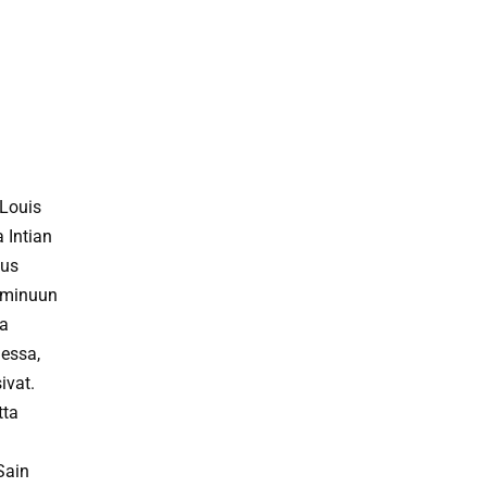
 Louis
 Intian
nus
i minuun
ta
essa,
ivat.
tta
Sain