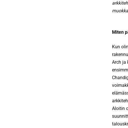
arkkite
muokkas
Miten p
Kun olin
rakennu
Arch ja
ensimmä
Chandig
voimakk
elämäss
arkkiteh
Aloitin 
suunnit
talousk