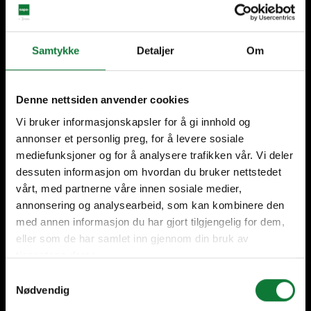
Samtykke
Detaljer
Om
+60 vuoden kokemus
Kansainvälinen läsnäolo,
Denne nettsiden anvender cookies
paikallinen valmistus
Vi bruker informasjonskapsler for å gi innhold og
annonser et personlig preg, for å levere sosiale
mediefunksjoner og for å analysere trafikken vår. Vi deler
dessuten informasjon om hvordan du bruker nettstedet
Korkea laatu
Tukea koko ajan
vårt, med partnerne våre innen sosiale medier,
annonsering og analysearbeid, som kan kombinere den
med annen informasjon du har gjort tilgjengelig for dem,
eller som de har samlet inn gjennom din bruk av
tjenestene deres.
Ratkaisumme
Samtykkevalg
Nødvendig
Ovet & Lasirakenne