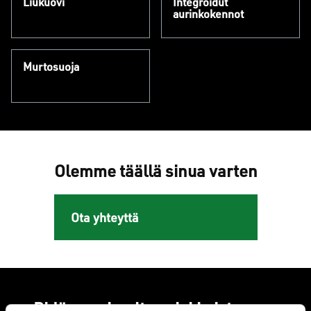
Liukuovi
Integroidut
aurinkokennot
Murtosuoja
Olemme täällä sinua varten
Ota yhteyttä
Pidämme huolta asiakkaistamme