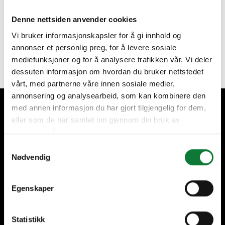
Olemme täällä sinua varten
Denne nettsiden anvender cookies
Vi bruker informasjonskapsler for å gi innhold og
annonser et personlig preg, for å levere sosiale
Ota yhteyttä
mediefunksjoner og for å analysere trafikken vår. Vi deler
dessuten informasjon om hvordan du bruker nettstedet
vårt, med partnerne våre innen sosiale medier,
annonsering og analysearbeid, som kan kombinere den
med annen informasjon du har gjort tilgjengelig for dem,
Pidämme huolta asiakkaistamme
eller som de har samlet inn gjennom din bruk av
tjenestene deres.
Samtykkevalg
Nødvendig
Egenskaper
+60 vuoden kokemus
Kansainvälinen läsnäolo,
paikallinen valmistus
Statistikk