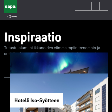
Inspiraatio
Tutustu alumiini-ikkunoiden viimeisimpiin trendeihin ja
uutisiin. Asiantuntijamme jakavat vinkkejä ja neuvoja,
jotka auttavat sinua rakennus- tai remonttiprojektissasi.
Kaikki sisältö
Uutiset
Projektit
Hotelli Iso-Syötteen