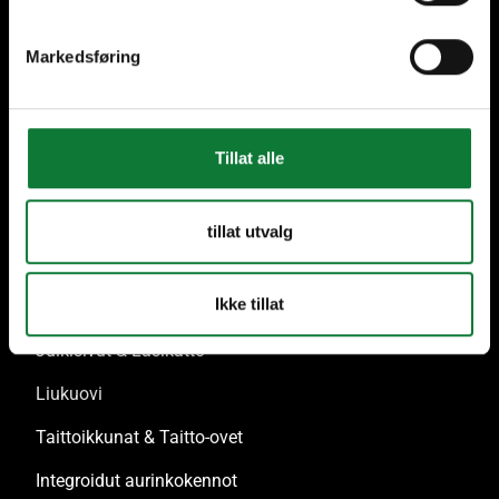
Markedsføring
Korkea laatu
Tukea koko ajan
Tillat alle
Ratkaisumme
tillat utvalg
Ovet & Lasirakenne
Ikke tillat
Ikkunat & Ikkunaovet
Julkisivut & Lasikatto
Liukuovi
Taittoikkunat & Taitto-ovet
Integroidut aurinkokennot