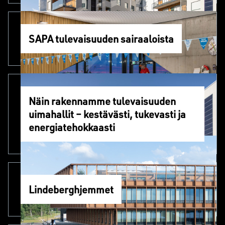
SAPA tulevaisuuden sairaaloista
Näin rakennamme tulevaisuuden
uimahallit – kestävästi, tukevasti ja
energiatehokkaasti
Lindeberghjemmet