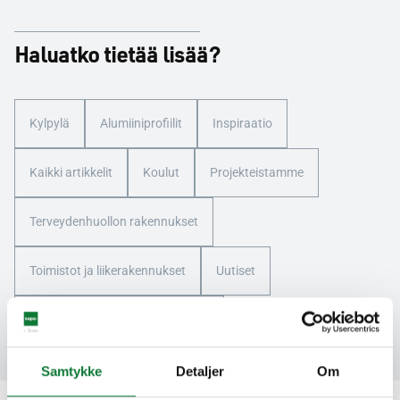
Haluatko tietää lisää?
Kylpylä
Alumiiniprofiilit
Inspiraatio
Kaikki artikkelit
Koulut
Projekteistamme
Terveydenhuollon rakennukset
Toimistot ja liikerakennukset
Uutiset
WATA -palkintojen voittajat 2024
Samtykke
Detaljer
Om