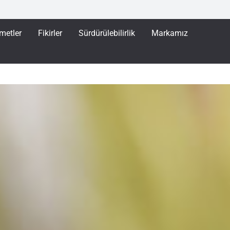
metler
Fikirler
Sürdürülebilirlik
Markamız