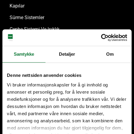
Kapılar
Sürme Sistemler
Cephe Sistemi Ve Işıklık
Güvenlik
Samtykke
Detaljer
Om
Profesyonel Hizmetler
Denne nettsiden anvender cookies
Mimarlar
Vi bruker informasjonskapsler for å gi innhold og
Uygulamacılar
annonser et personlig preg, for å levere sosiale
mediefunksjoner og for å analysere trafikken vår. Vi deler
Yatırımcılar ve müşteriler
dessuten informasjon om hvordan du bruker nettstedet
Hizmetler
vårt, med partnerne våre innen sosiale medier,
annonsering og analysearbeid, som kan kombinere den
Cephe Danışmanları
med annen informasjon du har gjort tilgjengelig for dem,