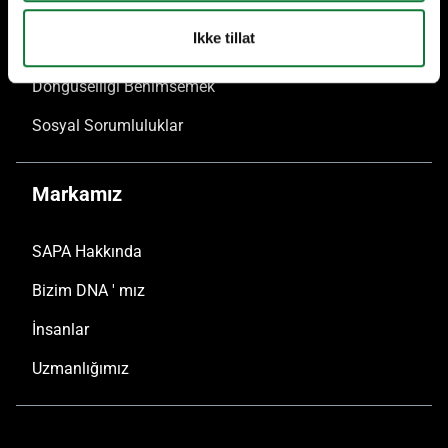
Geri Dönüştürülebilir Ürünler
Ikke tillat
Şirket Taahhüdü
Döngüselliği Benimsemek
Sosyal Sorumluluklar
Markamız
SAPA Hakkında
Bizim DNA ' mız
İnsanlar
Uzmanlığımız