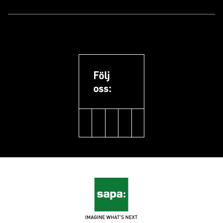
Följ
oss:
linkedin
facebook
youtube
pinterest
instagram