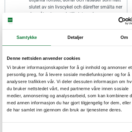
slutet av sin livscykel och därefter smälta ner
dem, återvinna och till sist producera en ny
produkt.
Samtykke
Detaljer
Om
95% återvinningsbar
Våra lösningar är 95 % återvinningsbara. När
vi designar våra produkter agerar vi för
Denne nettsiden anvender cookies
cirkularitet genom att ta hänsyn till deras
Vi bruker informasjonskapsler for å gi innhold og annonser et
demontering och återanvändning vid slutet
personlig preg, for å levere sosiale mediefunksjoner og for å
av deras livslängd.
analysere trafikken vår. Vi deler dessuten informasjon om h
du bruker nettstedet vårt, med partnerne våre innen sosiale
75 % återvunnet
medier, annonsering og analysearbeid, som kan kombinere 
med annen informasjon du har gjort tilgjengelig for dem, elle
Våra lösningar är gjorda med minst 75 % av
de har samlet inn gjennom din bruk av tjenestene deres.
återvunna komponenter inklusive aluminium,
EPDM, polyamid.
Samtykkevalg