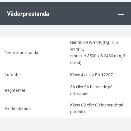
–
Väderprestanda
Ner till 0,9 W/m²K (Ug= 0,5
W/m²K,
Termisk prestanda
storlek H 3500 x B 2460 mm, 3-
delad)
Luftäthet
Klass 4 enligt EN 12207
3A eller 9A beroende på
Regntäthet
utförande
Klass C2 eller C3 beroende på
Vindmotstånd
partihöjd