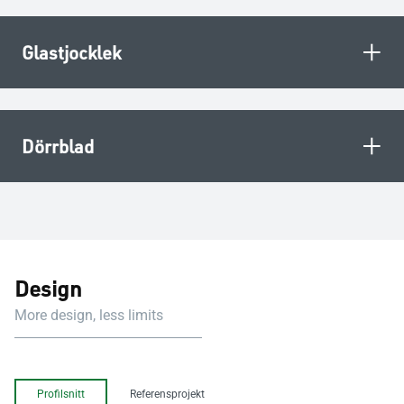
+
Glastjocklek
+
Dörrblad
Design
More design, less limits
Profilsnitt
Referensprojekt