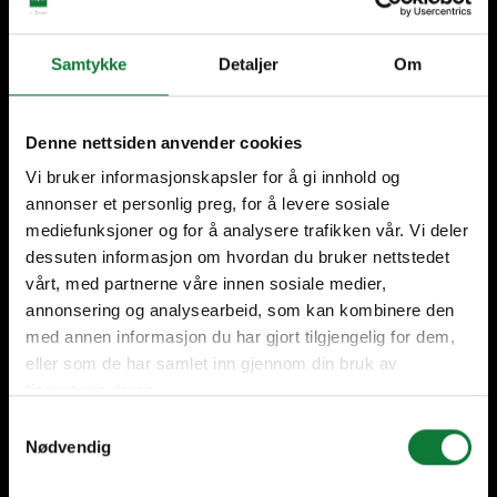
Samtykke
Detaljer
Om
+60 års erfarenhet
Internationell närvaro,
lokal tillverkning
Denne nettsiden anvender cookies
Vi bruker informasjonskapsler for å gi innhold og
annonser et personlig preg, for å levere sosiale
mediefunksjoner og for å analysere trafikken vår. Vi deler
Hög kvalité
Support hela vägen
dessuten informasjon om hvordan du bruker nettstedet
vårt, med partnerne våre innen sosiale medier,
annonsering og analysearbeid, som kan kombinere den
med annen informasjon du har gjort tilgjengelig for dem,
eller som de har samlet inn gjennom din bruk av
Våra lösningar
tjenestene deres.
Samtykkevalg
Dörrar & Glaspartier
Nødvendig
Fönster & Fönsterdörrar