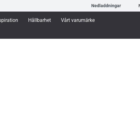
Nedladdningar
spiration
Hållbarhet
Vårt varumärke
A Blockfönster 1086 Inåtgående
r 1086 Inåtgående