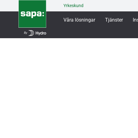
Yrkeskund
Våra lösningar
Tjänster
In
Våra lösningar
Fönster & Fönsterdörrar
SAP
SAPA Blockfönste