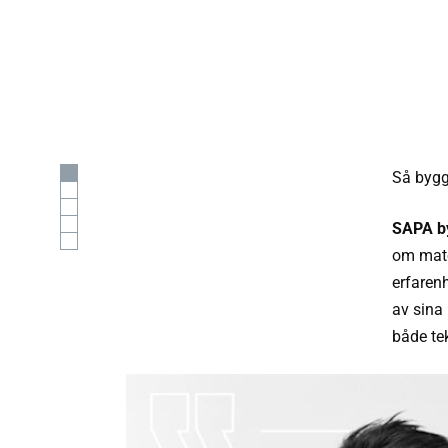
Så bygg
SAPA b
om mate
erfaren
av sina
både te