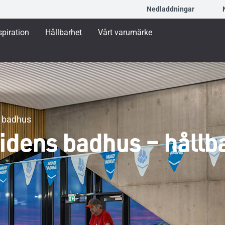
Nedladdningar
spiration
Hållbarhet
Vårt varumärke
s badhus
idens badhus – hållba