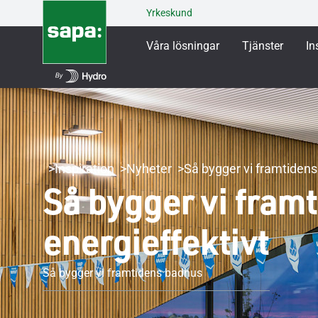
Yrkeskund
Våra lösningar
Tjänster
In
Inspiration
Nyheter
Så bygger vi framtiden
Så bygger vi framt
energieffektivt
Så bygger vi framtidens badhus