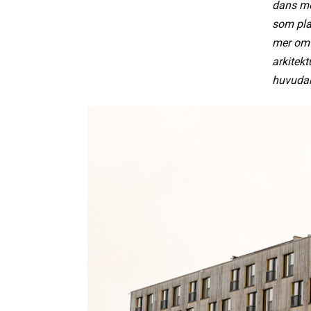
dans me
som plat
mer om 
arkitek
huvudar