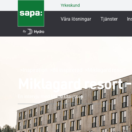
Yrkeskund
Våra lösningar
Tjänster
In
Inspiration
Bli inspirerad
Miklagard resort
Miklagard resort -
En intervju med Marie Claussen