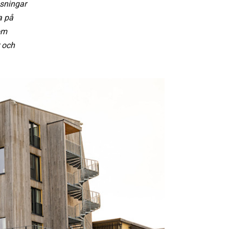
nsningar
a på
om
r och