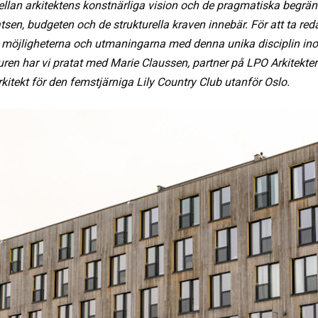
llan arkitektens konstnärliga vision och de pragmatiska begrä
sen, budgeten och de strukturella kraven innebär. För att ta red
möjligheterna och utmaningarna med denna unika disciplin in
turen har vi pratat med Marie Claussen, partner på LPO Arkitekte
kitekt för den femstjärniga Lily Country Club utanför Oslo.