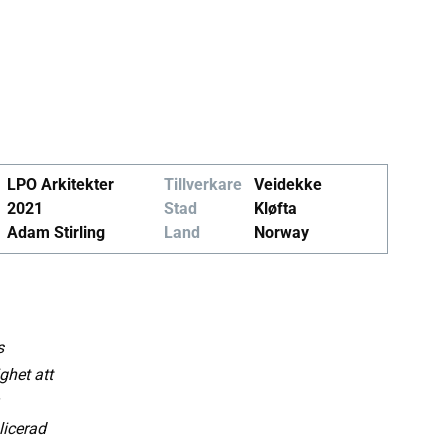
LPO Arkitekter
Tillverkare
Veidekke
2021
Stad
Kløfta
Adam Stirling
Land
Norway
s
ghet att
licerad