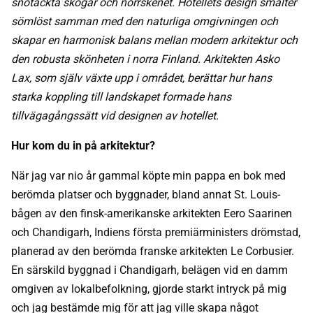
snötäckta skogar och norrskenet. Hotellets design smälter
sömlöst samman med den naturliga omgivningen och
skapar en harmonisk balans mellan modern arkitektur och
den robusta skönheten i norra Finland. Arkitekten Asko
Lax, som själv växte upp i området, berättar hur hans
starka koppling till landskapet formade hans
tillvägagångssätt vid designen av hotellet.
Hur kom du in på arkitektur?
När jag var nio år gammal köpte min pappa en bok med
berömda platser och byggnader, bland annat St. Louis-
bågen av den finsk-amerikanske arkitekten Eero Saarinen
och Chandigarh, Indiens första premiärministers drömstad,
planerad av den berömda franske arkitekten Le Corbusier.
En särskild byggnad i Chandigarh, belägen vid en damm
omgiven av lokalbefolkning, gjorde starkt intryck på mig
och jag bestämde mig för att jag ville skapa något