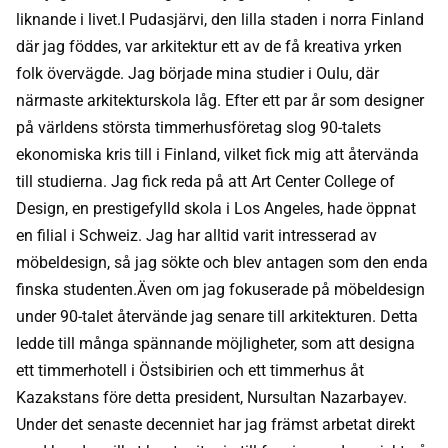
liknande i livet.I Pudasjärvi, den lilla staden i norra Finland
där jag föddes, var arkitektur ett av de få kreativa yrken
folk övervägde. Jag började mina studier i Oulu, där
närmaste arkitekturskola låg. Efter ett par år som designer
på världens största timmerhusföretag slog 90-talets
ekonomiska kris till i Finland, vilket fick mig att återvända
till studierna. Jag fick reda på att Art Center College of
Design, en prestigefylld skola i Los Angeles, hade öppnat
en filial i Schweiz. Jag har alltid varit intresserad av
möbeldesign, så jag sökte och blev antagen som den enda
finska studenten.Även om jag fokuserade på möbeldesign
under 90-talet återvände jag senare till arkitekturen. Detta
ledde till många spännande möjligheter, som att designa
ett timmerhotell i Östsibirien och ett timmerhus åt
Kazakstans före detta president, Nursultan Nazarbayev.
Under det senaste decenniet har jag främst arbetat direkt