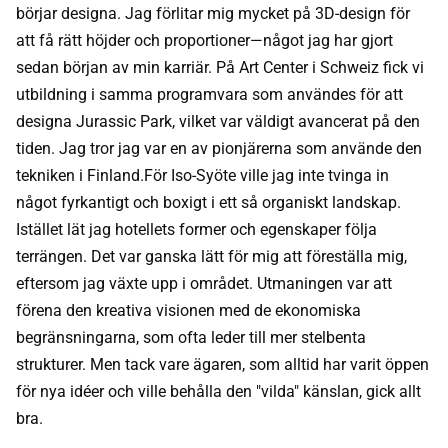
börjar designa. Jag förlitar mig mycket på 3D-design för
att få rätt höjder och proportioner—något jag har gjort
sedan början av min karriär. På Art Center i Schweiz fick vi
utbildning i samma programvara som användes för att
designa Jurassic Park, vilket var väldigt avancerat på den
tiden. Jag tror jag var en av pionjärerna som använde den
tekniken i Finland.För Iso-Syöte ville jag inte tvinga in
något fyrkantigt och boxigt i ett så organiskt landskap.
Istället lät jag hotellets former och egenskaper följa
terrängen. Det var ganska lätt för mig att föreställa mig,
eftersom jag växte upp i området. Utmaningen var att
förena den kreativa visionen med de ekonomiska
begränsningarna, som ofta leder till mer stelbenta
strukturer. Men tack vare ägaren, som alltid har varit öppen
för nya idéer och ville behålla den "vilda" känslan, gick allt
bra.