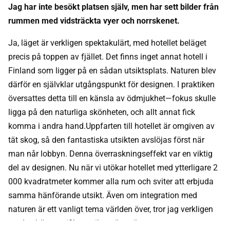
Jag har inte besökt platsen själv, men har sett bilder från
rummen med vidsträckta vyer och norrskenet.
Ja, läget är verkligen spektakulärt, med hotellet beläget
precis på toppen av fjället. Det finns inget annat hotell i
Finland som ligger på en sådan utsiktsplats. Naturen blev
därför en självklar utgångspunkt för designen. I praktiken
översattes detta till en känsla av ödmjukhet—fokus skulle
ligga på den naturliga skönheten, och allt annat fick
komma i andra hand.Uppfarten till hotellet är omgiven av
tät skog, så den fantastiska utsikten avslöjas först när
man når lobbyn. Denna överraskningseffekt var en viktig
del av designen. Nu när vi utökar hotellet med ytterligare 2
000 kvadratmeter kommer alla rum och sviter att erbjuda
samma hänförande utsikt. Även om integration med
naturen är ett vanligt tema världen över, tror jag verkligen
att den här specifika utsikten är unik.