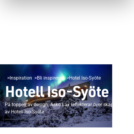
Inspiration
Bli inspirerad
Hotel Iso-Syöte
Hotell Iso-Syöte
På toppen av design: Asko Lax reflekterar över skapandet
av Hotell Iso-Syöte