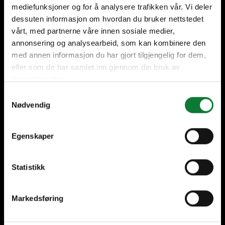
Dörrar & Glaspartier
mediefunksjoner og for å analysere trafikken vår. Vi deler
dessuten informasjon om hvordan du bruker nettstedet
Fönster & Fönsterdörrar
vårt, med partnerne våre innen sosiale medier,
Fasader & Glastak
annonsering og analysearbeid, som kan kombinere den
med annen informasjon du har gjort tilgjengelig for dem,
Skjutdörrar
eller som de har samlet inn gjennom din bruk av
Vikdörrar & Vikfönster
tjenestene deres.
Samtykkevalg
Solskydd
Nødvendig
Inbrottsskydd
Egenskaper
Brandskydd
Statistikk
Tjänster
Markedsføring
Arkitektsupport
Tillverkare