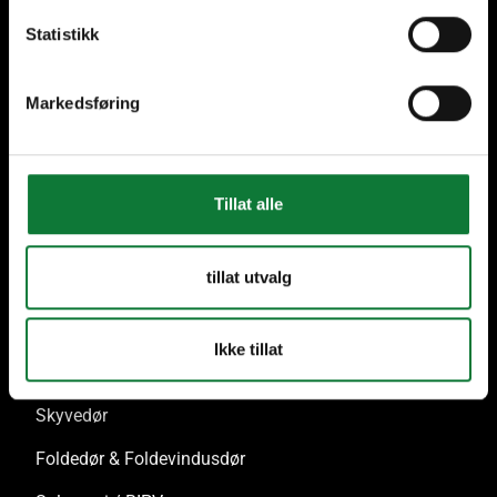
Statistikk
Høy kvalitet
Support hele veien
Markedsføring
Tillat alle
Vårt produktsortiment
tillat utvalg
Dører & Glassparti
Vinduer & Vindusdører
Ikke tillat
Fasade & Glasstak
Skyvedør
Foldedør & Foldevindusdør