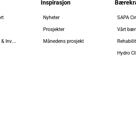
Inspirasjon
Bærekr
rt
Nyheter
SAPA Cir
Prosjekter
Vårt bær
Eiendoms­eiere & Investorer
Månedens prosjekt
Rehabili
Hydro C