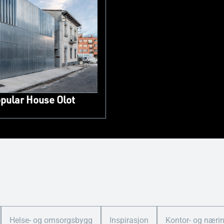
pular House Olot
Helse- og omsorgsbygg
Inspirasjon
Kontor- og næri