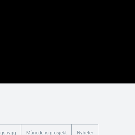
ngsbygg
Månedens prosjekt
Nyheter