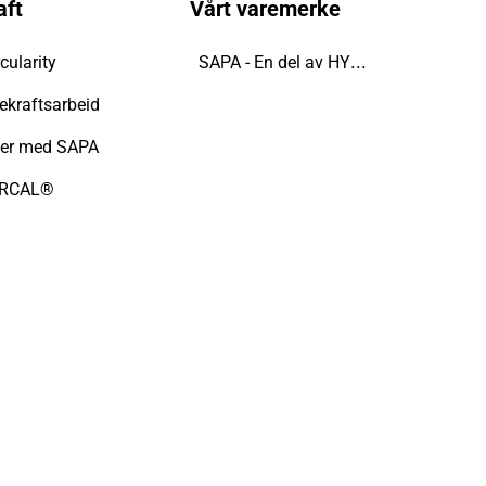
aft
Vårt varemerke
SAPA - En del av HYDRO
cularity
ekraftsarbeid
ter med SAPA
IRCAL®