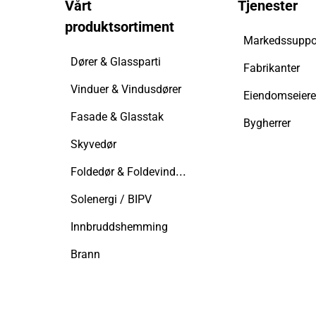
Vårt
Tjenester
produktsortiment
Markedssuppo
Dører & Glassparti
Fabrikanter
Vinduer & Vindusdører
Fasade & Glasstak
Bygherrer
Skyvedør
Foldedør & Foldevindusdør
Solenergi / BIPV
Innbruddshemming
Brann