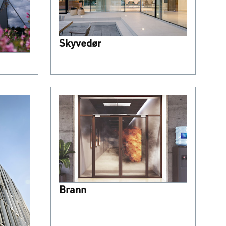
Skyvedør
Brann