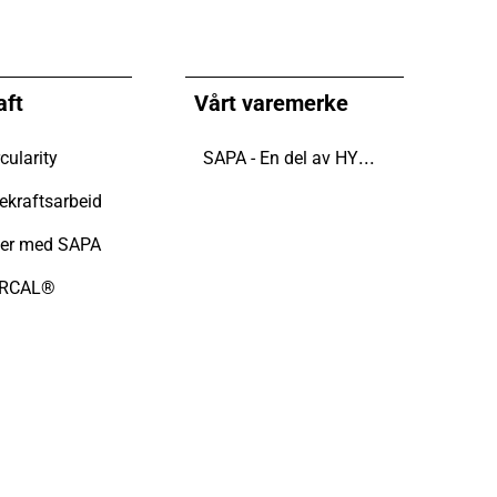
aft
Vårt varemerke
SAPA - En del av HYDRO
cularity
ekraftsarbeid
ter med SAPA
IRCAL®