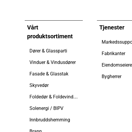
Vårt
Tjenester
produktsortiment
Markedssuppo
Dører & Glassparti
Fabrikanter
Vinduer & Vindusdører
Fasade & Glasstak
Bygherrer
Skyvedør
Foldedør & Foldevindusdør
Solenergi / BIPV
Innbruddshemming
Brann