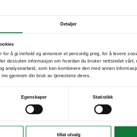
takter.
Detaljer
ookies
 for å gi innhold og annonser et personlig preg, for å levere sos
deler dessuten informasjon om hvordan du bruker nettstedet vårt,
og analysearbeid, som kan kombinere den med annen informasjon d
 inn gjennom din bruk av tjenestene deres.
Egenskaper
Statistikk
Vi tar vare på kundene våre
tillat utvalg