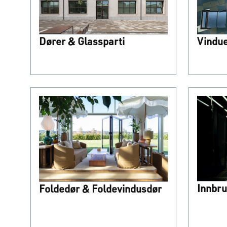
Dører & Glassparti
Vindue
Innbr
Foldedør & Foldevindusdør