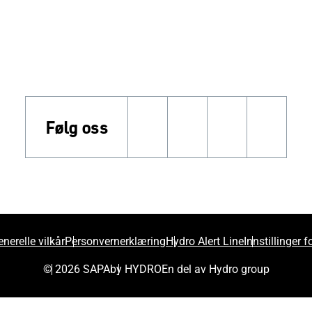
Følg oss
linkedin
facebook
youtube
insta
nerelle vilkår
Personvernerklæring
Hydro Alert Line
Innstillinger 
© 2026 SAPA
by HYDRO
En del av Hydro group