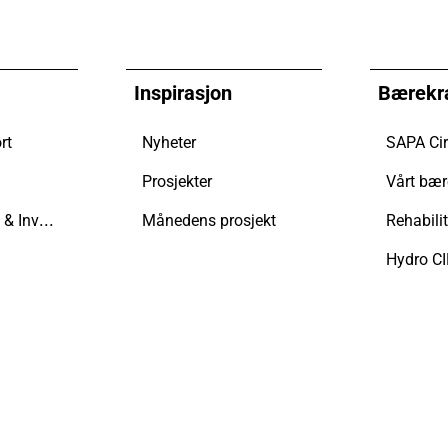
Inspirasjon
Bærekr
rt
Nyheter
SAPA Cir
Prosjekter
Vårt bær
Eiendoms­eiere & Investorer
Månedens prosjekt
Rehabili
Hydro C