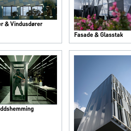
r & Vindusdører
Fasade & Glasstak
uddshemming