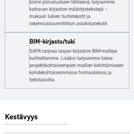
toimii piirustustuen lähteenä, tarjoamme
kattavan kirjaston määritystekstejä –
mukaan lukien tuotetekstit ja
rakennussuunnittelun asiakirjatekstit.
BIM-kirjasto/tuki
SAPA tarjoaa laajan kirjaston BIM-malleja
tuotteillemme. Lisäksi tarjoamme tukea
projektikohtaisempien mallien kehittämiseen
kohdekohtaisemmissa formaateissa ja
tietotasoilla.
Kestävyys