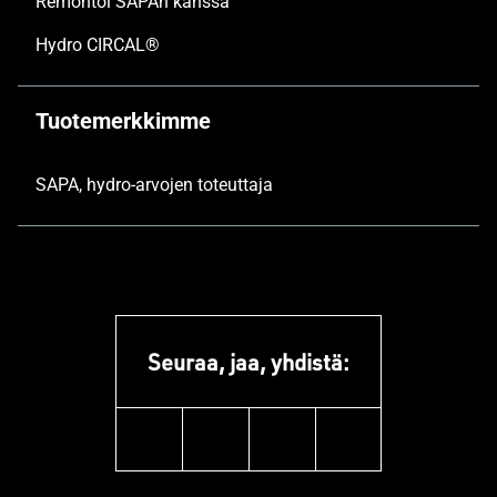
Remontoi SAPAn kanssa
Hydro CIRCAL®
Tuotemerkkimme
SAPA, hydro-arvojen toteuttaja
Seuraa, jaa, yhdistä:
linkedin
facebook
youtube
instagram