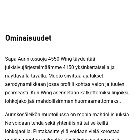
Ominaisuudet
Sapa Aurinkosuoja 4550 Wing täydentää
julkisivujärjestelmäämme 4150 yksinkertaisella ja
näyttävällä tavalla. Muoto siivittää ajatukset
aerodynamiikkaan jossa profiili kohtaa valon ja tuulen
pehmeästi. Kun Wing asennetaan katkottomiksi linjoiksi,
lohkojako jää mahdollisimman huomaamattomaksi.
Aurinkosäleikön muotoilussa on monia mahdollisuuksia.
Ne voidaan tehdä sekä yhtenäisinä tai selkeillä
lohkojaoilla. Pintakäsittelyllä voidaan vielä korostaa
profiilin muotoa ja ilmettä. Pystylinjaa voidaan vielä