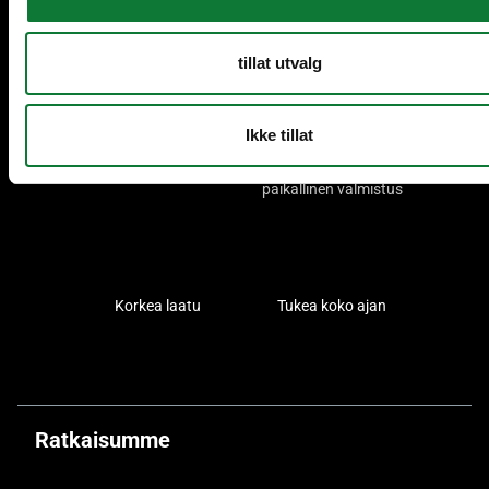
Pidämme huolta asiakkaistamme
tillat utvalg
Ikke tillat
+60 vuoden kokemus
Kansainvälinen läsnäolo,
paikallinen valmistus
Korkea laatu
Tukea koko ajan
Ratkaisumme