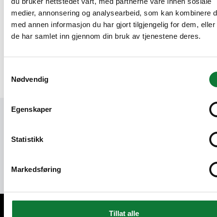
du bruker nettstedet vårt, med partnerne våre innen sosiale
Nopeaa yleiskuvaa varten jokaisesta
medier, annonsering og analysearbeid, som kan kombinere 
tuotteesta on saatavilla staattinen EPD sen
med annen informasjon du har gjort tilgjengelig for dem, elle
vakioversiolle, jossa käytetään Hydro
de har samlet inn gjennom din bruk av tjenestene deres.
CIRCAL 75R -alumiinia. Kaikkien EPD:iden
kattava kirjasto on lisäksi saatavilla SAPA
TechTipissä.
Samtykkevalg
Nødvendig
Egenskaper
Olemme täällä sinua varten
Statistikk
Ota yhteyttä
Markedsføring
Tillat alle