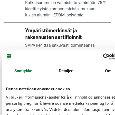
Ratkaisumme on valmistettu vähintään 75 %
kierrätetyistä komponenteista, mukaan
lukien alumiini, EPDM, polyamidi.
Ympäristömerkinnät ja
rakennusten sertifioinnit
SAPA kehittää jatkuvasti toimintaansa
kansallisten ja kansainvälisten
ympäristöarviointijärjestelmien mukaisesti.
Rakennusten sertifioinnin helpottamiseksi
tuotteemme on rekisteröity asiaankuuluviin
Samtykke
Detaljer
Om
tuotetietokantoihin. Tuotekohtaiset
ympäristömerkinnät ja sertifioinnit löytyvät
kunkin tuotteen omalta sivulta
Denne nettsiden anvender cookies
verkkosivustollamme.
Vi bruker informasjonskapsler for å gi innhold og annonser et
personlig preg, for å levere sosiale mediefunksjoner og for å
Ympäristöselosteet (EPD:t)
analysere trafikken vår. Vi deler dessuten informasjon om h