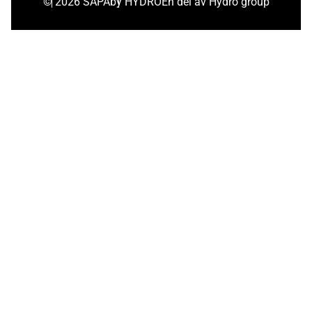
© 2026 SAPA
by HYDRO
En del av Hydro group