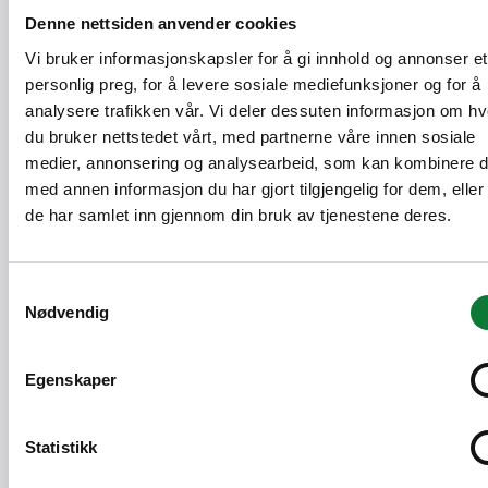
SAPA arbeider kontinuerlig med både
Denne nettsiden anvender cookies
nasjonale og internasjonale
Vi bruker informasjonskapsler for å gi innhold og annonser et
miljøvurderingsordninger. For å gjøre
personlig preg, for å levere sosiale mediefunksjoner og for å
sertifisering av bygninger enklere er
analysere trafikken vår. Vi deler dessuten informasjon om h
produktene våre registrert i relevante
du bruker nettstedet vårt, med partnerne våre innen sosiale
produktdatabaser. Du finner en oversikt over
medier, annonsering og analysearbeid, som kan kombinere 
de spesifikke miljømerkingene og
med annen informasjon du har gjort tilgjengelig for dem, elle
sertifiseringene for hvert produkt direkte på
de har samlet inn gjennom din bruk av tjenestene deres.
den aktuelle produktsiden på nettstedet vårt.
Samtykkevalg
Miljødeklarasjoner (EPD-er)
Nødvendig
For en rask oversikt finnes det statiske EPD-
er for hvert produkt i standardutførelse med
Egenskaper
Hydro CIRCAL 75R. Et komplett bibliotek
med alle EPD-er er også tilgjengelig i SAPA
TechTip.
Statistikk