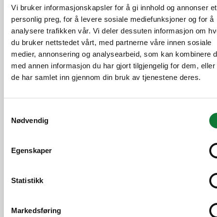
resirkulerte komponenter, inkludert
Vi bruker informasjonskapsler for å gi innhold og annonser et
aluminium, EPDM og polyamid.
personlig preg, for å levere sosiale mediefunksjoner og for å
analysere trafikken vår. Vi deler dessuten informasjon om h
du bruker nettstedet vårt, med partnerne våre innen sosiale
Miljømerkinger og sertifiseringer
medier, annonsering og analysearbeid, som kan kombinere 
for bygninger
med annen informasjon du har gjort tilgjengelig for dem, elle
SAPA arbeider kontinuerlig med både
de har samlet inn gjennom din bruk av tjenestene deres.
nasjonale og internasjonale
miljøvurderingsordninger. For å gjøre
sertifisering av bygninger enklere er
Samtykkevalg
Nødvendig
produktene våre registrert i relevante
produktdatabaser. Du finner en oversikt over
de spesifikke miljømerkingene og
Egenskaper
sertifiseringene for hvert produkt direkte på
den aktuelle produktsiden på nettstedet vårt.
Statistikk
Miljødeklarasjoner (EPD-er)
Markedsføring
For en rask oversikt finnes det statiske EPD-