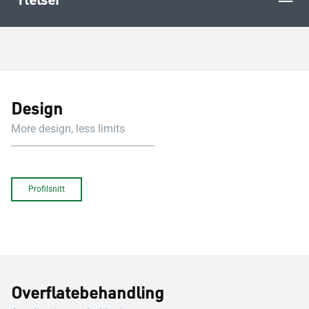
Design
More design, less limits
Profilsnitt
Overflatebehandling