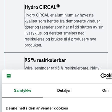
Hydro CIRCAL®
Hydro CIRCAL er aluminium av høyeste
kvalitet som hentes fra demonterte vinduer,
dører og fasader som har nådd slutten av sin
livssyklus, og deretter smeltes ned,
resirkuleres og brukes til å produsere nye
produkter.
95 % resirkulerbar
Våre løsninger er 95 % resirkulerbare. Når vi
designer produktene våre, handler vi for
sirkularitet ved å ta hensyn til demontering
og gjenbruk ved slutten av deres levetid.
Samtykke
Detaljer
Om
75 % resirkulert innhold
Denne nettsiden anvender cookies
Våre løsninger er laget med minst 75 %