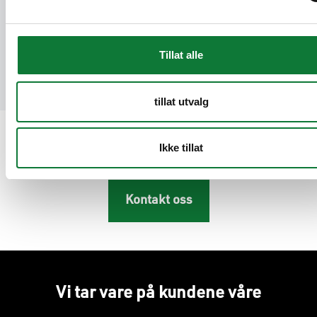
er for hvert produkt i standardutførelse med
Hydro CIRCAL 75R. Et komplett bibliotek
med alle EPD-er er også tilgjengelig i SAPA
Tillat alle
TechTip.
tillat utvalg
Kontakt oss
Ikke tillat
Kontakt oss
Vi tar vare på kundene våre