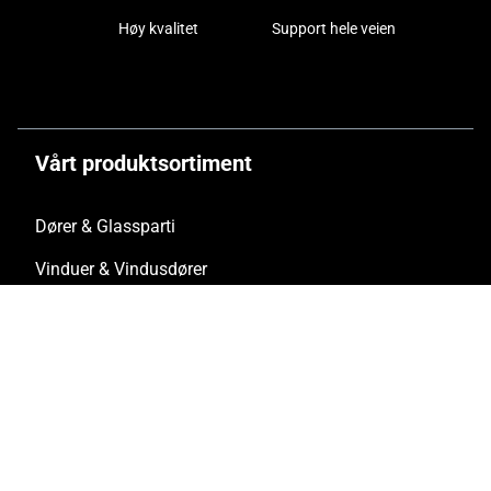
Høy kvalitet
Support hele veien
Vårt produktsortiment
Dører & Glassparti
Vinduer & Vindusdører
Fasade & Glasstak
Skyvedør
Foldedør & Foldevindusdør
Solenergi / BIPV
Innbruddshemming