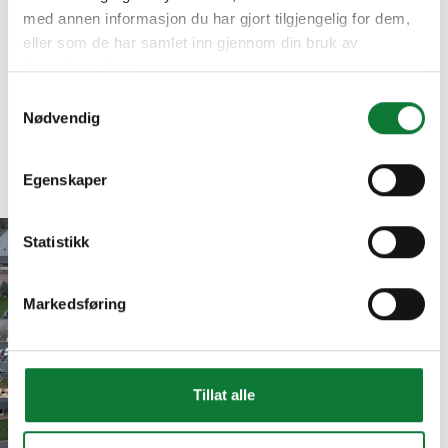
med annen informasjon du har gjort tilgjengelig for dem,
eller som de har samlet inn gjennom din bruk av
tjenestene deres.
Samtykkevalg
Nødvendig
Egenskaper
Statistikk
Markedsføring
Inspirasjon
Prosjekter
Baggebo skole, Tibro
Tillat alle
Baggebo skole,