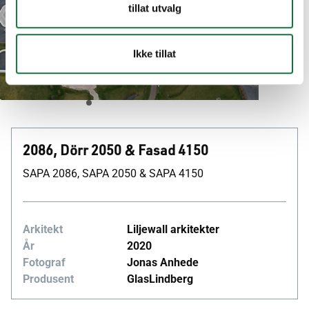
tillat utvalg
Tibro
Ikke tillat
Utdanning og kultur Västra Götalands län, Sverige
2086, Dörr 2050 & Fasad 4150
SAPA 2086, SAPA 2050 & SAPA 4150
Arkitekt
Liljewall arkitekter
År
2020
Fotograf
Jonas Anhede
Produsent
GlasLindberg