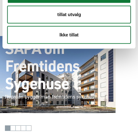
tillat utvalg
Inspirasjon
Nyheter
Bæredygtige, Fleksible Bygninger med Mennesket i
Fokus
Ikke tillat
SAPA om
Fremtidens
Sygehuse
Hvordan bygger man fremtidens sykehus?