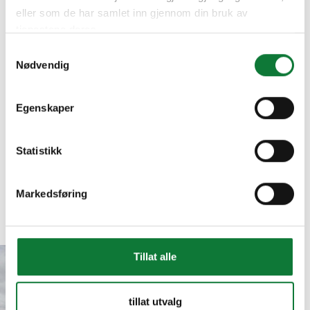
eller som de har samlet inn gjennom din bruk av
tjenestene deres.
Samtykkevalg
Nødvendig
Egenskaper
Statistikk
Markedsføring
Inspirasjon
Bli inspirert
Betongvillan, Smedby
Tillat alle
Betongvillan,
tillat utvalg