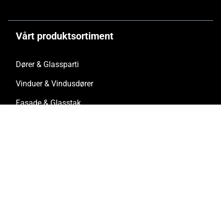
Vårt produktsortiment
Dører & Glassparti
Vinduer & Vindusdører
Fasade & Glasstak
Skyvedør
Foldedør & Foldevindusdør
Solenergi / BIPV
Innbruddshemming
Brann