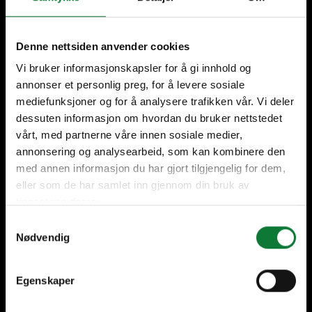
Klanten staan bij ons centraal
Denne nettsiden anvender cookies
Vi bruker informasjonskapsler for å gi innhold og
annonser et personlig preg, for å levere sosiale
mediefunksjoner og for å analysere trafikken vår. Vi deler
dessuten informasjon om hvordan du bruker nettstedet
Circulariteit zit in ons DNA
Gemaakt in Nederland
vårt, med partnerne våre innen sosiale medier,
annonsering og analysearbeid, som kan kombinere den
med annen informasjon du har gjort tilgjengelig for dem,
eller som de har samlet inn gjennom din bruk av
tjenestene deres.
Lokaal vakmanschap
Partners in elke fase van
jouw project
Samtykkevalg
Nødvendig
Egenskaper
Onze oplossingen