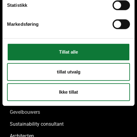
Statistikk
Deuren
Markedsføring
Schuifpuien
Kozijnen
Gevels
Tillat alle
Gevelbekleding
tillat utvalg
Verandas
Ikke tillat
Pro Services
Gevelbouwers
Sustainability consultant
Architecten