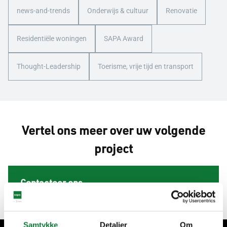
news-and-trends
Onderwijs & cultuur
Renovatie
Residentiële woningen
SAPA Award
Thought-Leadership
Toerisme, vrije tijd en transport
Vertel ons meer over uw volgende
project
Contacteer ons
Samtykke
Detaljer
Om