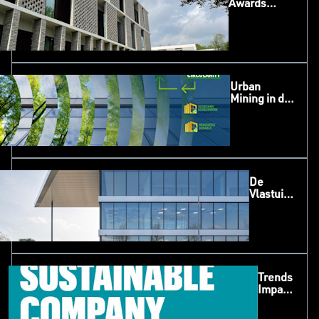
Awards
Algemene
voorwaarden
Urban
Mining in de
Nederlandse
bouwsector
De
Vlastuin,
Kesteren
Trends
Impact
Awards
2025