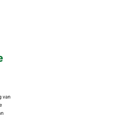
e
ng van
e
an