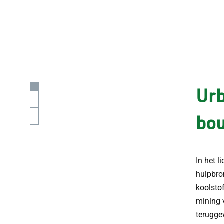
Urb
bo
In het l
hulpbro
koolsto
mining 
terugge