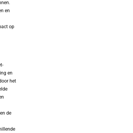
nnen.
en en
pact op
t-
ing en
door het
elde
en
 en de
hillende