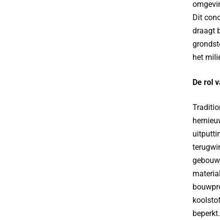
omgevin
Dit con
draagt 
grondst
het mil
De rol 
Traditi
hernieuw
uitputt
terugwi
gebouwe
materia
bouwpro
koolsto
beperkt