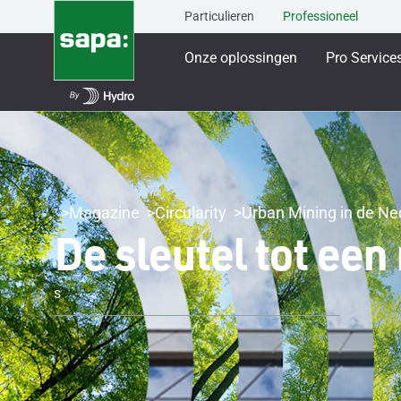
Particulieren
Professioneel
Onze oplossingen
Pro Service
Magazine
Circularity
Urban Mining in de N
De sleutel tot ee
s