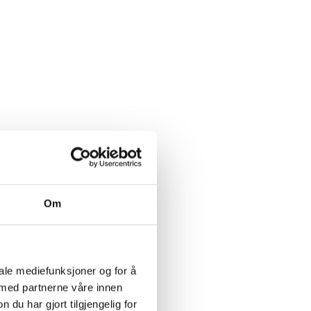
Om
iale mediefunksjoner og for å
 med partnerne våre innen
u har gjort tilgjengelig for