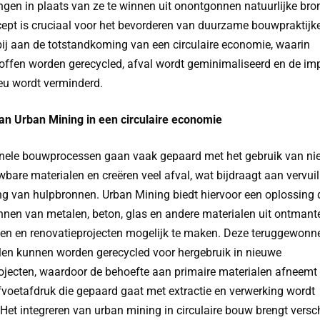
gen in plaats van ze te winnen uit onontgonnen natuurlijke bro
cept is cruciaal voor het bevorderen van duurzame bouwpraktijk
bij aan de totstandkoming van een circulaire economie, waarin
offen worden gerecycled, afval wordt geminimaliseerd en de im
ieu wordt verminderd.
van Urban Mining in een circulaire economie
onele bouwprocessen gaan vaak gepaard met het gebruik van nie
bare materialen en creëren veel afval, wat bijdraagt aan vervuil
ing van hulpbronnen. Urban Mining biedt hiervoor een oplossing 
nnen van metalen, beton, glas en andere materialen uit ontmant
n en renovatieprojecten mogelijk te maken. Deze teruggewonn
len kunnen worden gerecycled voor hergebruik in nieuwe
jecten, waardoor de behoefte aan primaire materialen afneemt
fvoetafdruk die gepaard gaat met extractie en verwerking wordt
.Het integreren van urban mining in circulaire bouw brengt versc