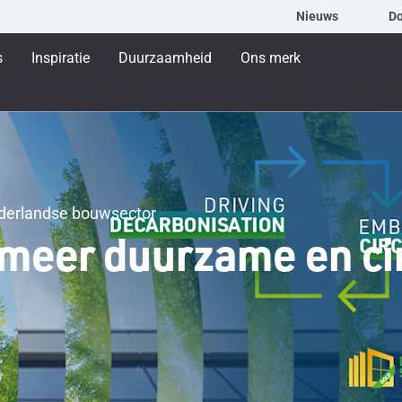
Nieuws
D
s
Inspiratie
Duurzaamheid
Ons merk
ederlandse bouwsector
n meer duurzame en ci