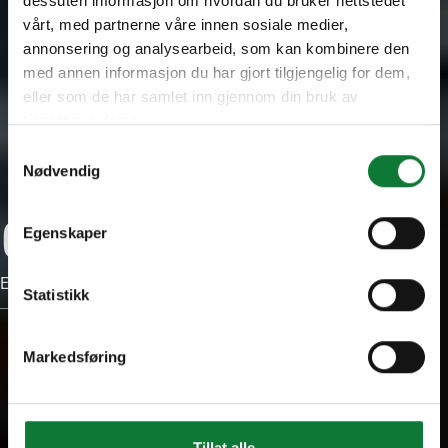
dessuten informasjon om hvordan du bruker nettstedet
vårt, med partnerne våre innen sosiale medier,
annonsering og analysearbeid, som kan kombinere den
med annen informasjon du har gjort tilgjengelig for dem,
eller som de har samlet inn gjennom din bruk av
tjenestene deres.
Samtykkevalg
Nødvendig
ComAlu
Egenskaper
Enkelt og brugervenligt bestillingsværktøj
Statistikk
Markedsføring
Tillat alle