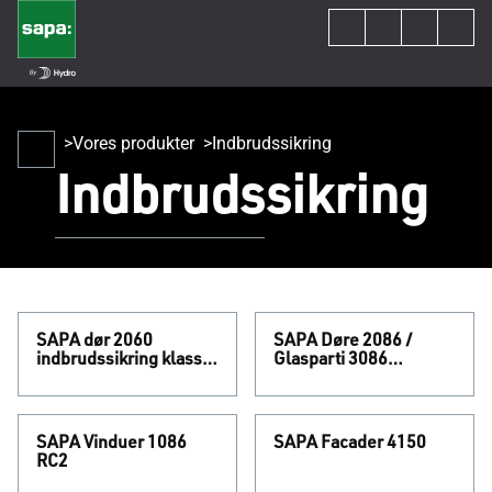
Vores produkter
Indbrudssikring
Indbrudssikring
SAPA dør 2060
SAPA Døre 2086 /
indbrudssikring klasse
Glasparti 3086
rc2/rc3
Indbrudsikring Klasse
RC2/RC3
SAPA Vinduer 1086
SAPA Facader 4150
RC2