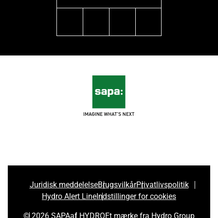
linkedin
facebook
youtube
instagram
Juridisk meddelelse
Brugsvilkår
Privatlivspolitik
Hydro Alert Line
Indstillinger for cookies
© 2026 SAPA
af HYDRO
Et mærke fra Hydro Group