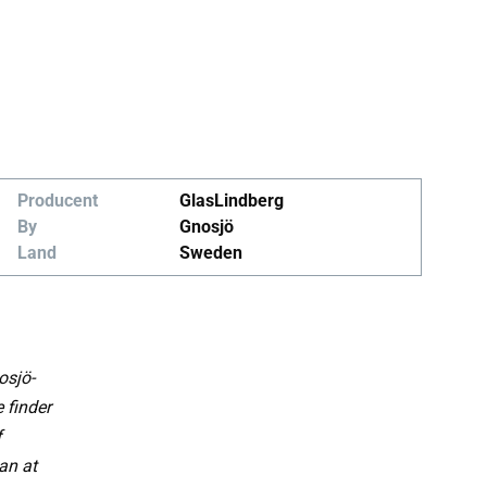
Producent
GlasLindberg
By
Gnosjö
Land
Sweden
osjö-
 finder
f
an at