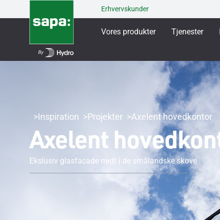
Erhvervskunder
Vores produkter
Tjenester
Inspiration
Projekter
Axelent hovedkontor
Axelent hovedkon
Ekslusiv glasfacade midt i de smålandske skove