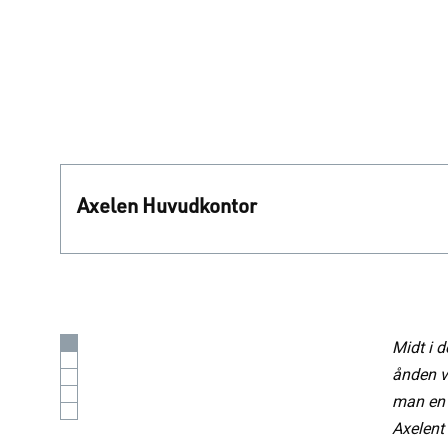
Axelen Huvudkontor
Midt i d
ånden v
man en 
Axelent